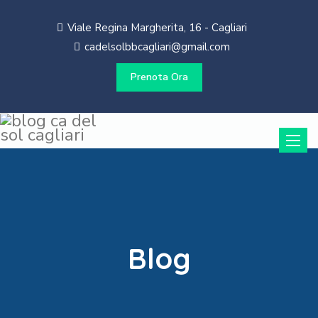
Viale Regina Margherita, 16 - Cagliari
cadelsolbbcagliari@gmail.com
Prenota Ora
Toggle
naviga
Blog