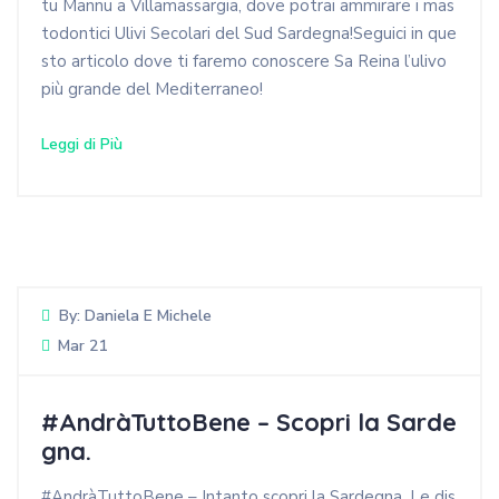
tu Mannu a Villamassargia, dove potrai ammirare i mas
todontici Ulivi Secolari del Sud Sardegna!Seguici in que
sto articolo dove ti faremo conoscere Sa Reina l’ulivo
più grande del Mediterraneo!
Leggi di Più
By:
Daniela E Michele
Mar 21
#AndràTuttoBene – Scopri la Sarde
gna.
#AndràTuttoBene – Intanto scopri la Sardegna. Le dis