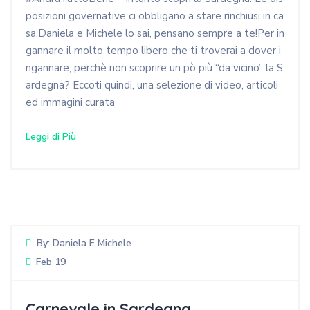
posizioni governative ci obbligano a stare rinchiusi in ca
sa.Daniela e Michele lo sai, pensano sempre a te!Per in
gannare il molto tempo libero che ti troverai a dover i
ngannare, perchè non scoprire un pò più “da vicino” la S
ardegna? Eccoti quindi, una selezione di video, articoli
ed immagini curata
Leggi di Più
By:
Daniela E Michele
Feb 19
Carnevale in Sardegna