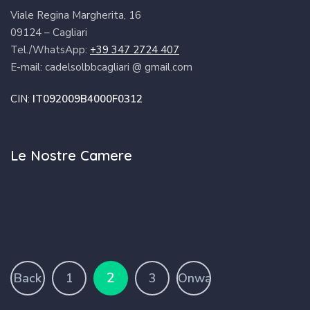
Viale Regina Margherita, 16
09124 – Cagliari
Tel./WhatsApp:
+39 347 2724 407
E-mail: cadelsolbbcagliari @ gmail.com
CIN:
IT092009B4000F0312
Le Nostre Camere
2
Back
1
3
Onward