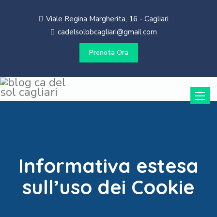
Viale Regina Margherita, 16 - Cagliari
cadelsolbbcagliari@gmail.com
Prenota Ora
Toggle
naviga
Informativa estesa
sull’uso dei Cookie