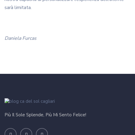
sarà limitata.
Daniela Furcas
Più Il Sole Splende, Più Mi Sento Felice!