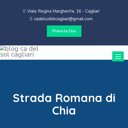
Viale Regina Margherita, 16 - Cagliari
cadelsolbbcagliari@gmail.com
Prenota Ora
Toggle
naviga
Strada Romana di
Chia