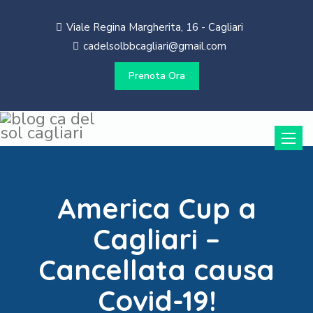
Viale Regina Margherita, 16 - Cagliari
cadelsolbbcagliari@gmail.com
Prenota Ora
Toggle
naviga
America Cup a
Cagliari –
Cancellata causa
Covid-19!