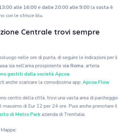
13:00 alle 16:00
e
dalle 20:00
alle 9:00
la
sosta è
no con le strisce blu.
tazione Centrale trovi sempre
luogo nelle ore di punta, di seguire le indicazioni per il
nusa
sia nell’area prospiciente
via Roma
, arteria
sono gestiti dalla società Apcoa
.
esti anche scaricare la comodissima app:
Apcoa Flow
ieno centro della città, trovi una vasta area di parcheggio
al massimo di Eur 12 per 24 ore. Puoi anche prenotare il
 sito di Metro Park
azienda di Trenitalia.
le Mappe: