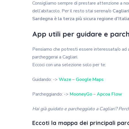
Consigliamo sempre di prestare attenzione a non l
dell’abitacolo. Per il resto stai serena/o
Cagliari
Sardegna è la terza più sicura regione d’Itali
App utili per guidare e parch
Pensiamo che potresti essere interessata/o ad a
parcheggerai a Cagliari.
Eccoci con una selezione solo per te:
Guidando: ->
Waze
–
Google Maps
Parcheggiando: ->
MooneyGo
–
Apcoa Flow
Hai già guidato e parcheggiato a Cagliari? Perc
Eccoti la mappa dei principali par