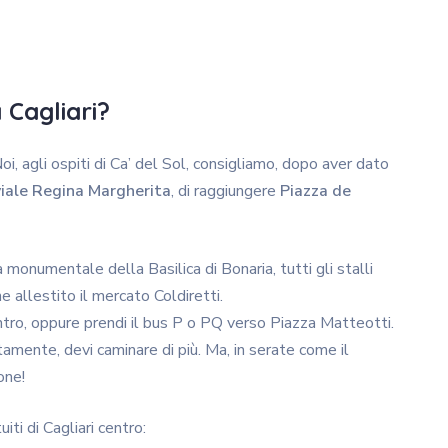
 Cagliari?
 Noi, agli ospiti di Ca’ del Sol, consigliamo, dopo aver dato
viale Regina Margherita
, di raggiungere
Piazza de
a monumentale della Basilica di Bonaria, tutti gli stalli
e allestito il mercato Coldiretti.
ntro, oppure prendi il bus P o PQ verso Piazza Matteotti.
rtamente, devi caminare di più. Ma, in serate come il
one!
ti di Cagliari centro: