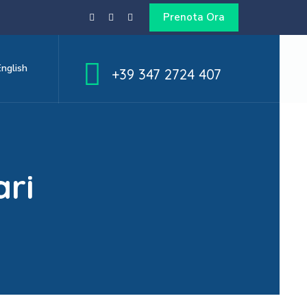
Prenota Ora
English
+39 347 2724 407
ari