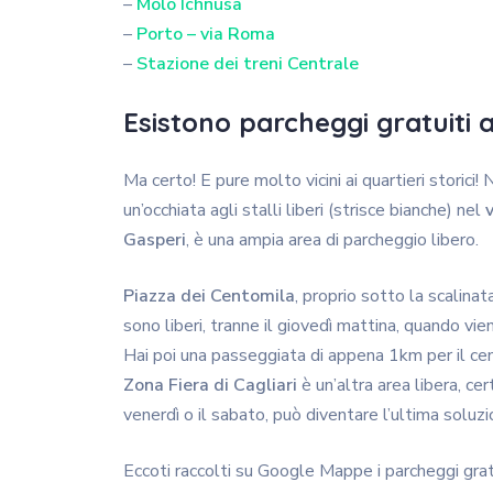
–
Molo Ichnusa
–
Porto – via Roma
–
Stazione dei treni Centrale
Esistono parcheggi gratuiti a
Ma certo! E pure molto vicini ai quartieri storici!
un’occhiata agli stalli liberi (strisce bianche) nel
Gasperi
, è una ampia area di parcheggio libero.
Piazza dei Centomila
, proprio sotto la scalinat
sono liberi, tranne il giovedì mattina, quando vien
Hai poi una passeggiata di appena 1km per il ce
Zona Fiera di Cagliari
è un’altra area libera, ce
venerdì o il sabato, può diventare l’ultima soluzi
Eccoti raccolti su Google Mappe i parcheggi gratui