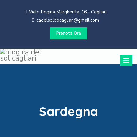
Viale Regina Margherita, 16 - Cagliari
cadelsolbbcagliari@gmail.com
Prenota Ora
Toggle
naviga
Sardegna