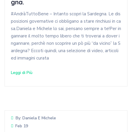
gna.
#AndràTuttoBene – Intanto scopri la Sardegna. Le dis
posizioni governative ci obbligano a stare rinchiusi in ca
sa.Daniela e Michele lo sai, pensano sempre a te!Per in
gannare il molto tempo libero che ti troverai a dover i
ngannare, perchè non scoprire un pò più “da vicino” la S
ardegna? Eccoti quindi, una selezione di video, articoli
ed immagini curata
Leggi di Più
By:
Daniela E Michele
Feb 19