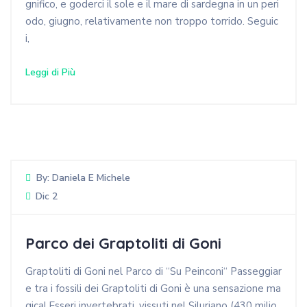
gnifico, e goderci il sole e il mare di sardegna in un peri
odo, giugno, relativamente non troppo torrido. Seguic
i,
Leggi di Più
By:
Daniela E Michele
Dic 2
Parco dei Graptoliti di Goni
Graptoliti di Goni nel Parco di “Su Peinconi“ Passeggiar
e tra i fossili dei Graptoliti di Goni è una sensazione ma
gica! Esseri invertebrati, vissuti nel Siluriano (430 milio