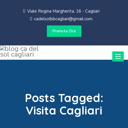
Viale Regina Margherita, 16 - Cagliari
cadelsolbbcagliari@gmail.com
Prenota Ora
Toggle
naviga
Posts Tagged:
Visita Cagliari