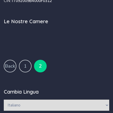
CIN:
IT092009B4000F0312
Le Nostre Camere
2
Back
1
Cambia Lingua