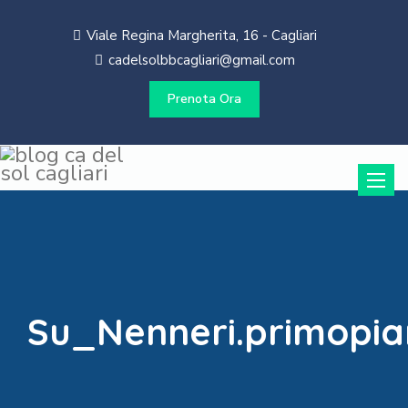
Viale Regina Margherita, 16 - Cagliari
cadelsolbbcagliari@gmail.com
Prenota Ora
Toggle
naviga
Su_Nenneri.primopi