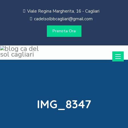
Viale Regina Margherita, 16 - Cagliari
cadelsolbbcagliari@gmail.com
Prenota Ora
Toggle
naviga
IMG_8347