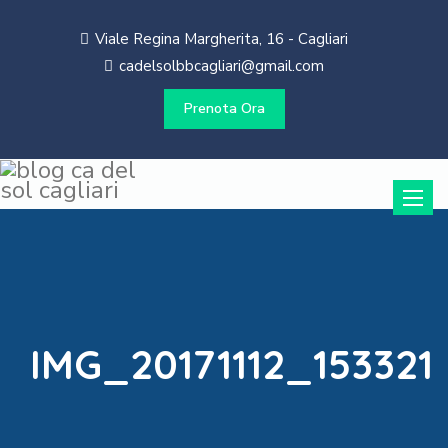
Viale Regina Margherita, 16 - Cagliari
cadelsolbbcagliari@gmail.com
Prenota Ora
Toggle
naviga
IMG_20171112_153321