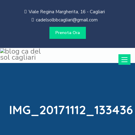
Viale Regina Margherita, 16 - Cagliari
cadelsolbbcagliari@gmail.com
Prenota Ora
Toggle
naviga
IMG_20171112_133436