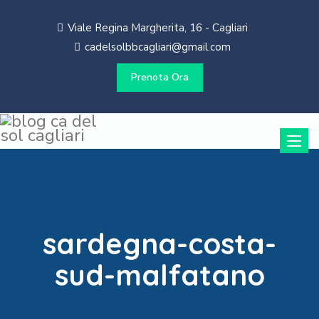
Viale Regina Margherita, 16 - Cagliari
cadelsolbbcagliari@gmail.com
Prenota Ora
Toggle
naviga
sardegna-costa-
sud-malfatano