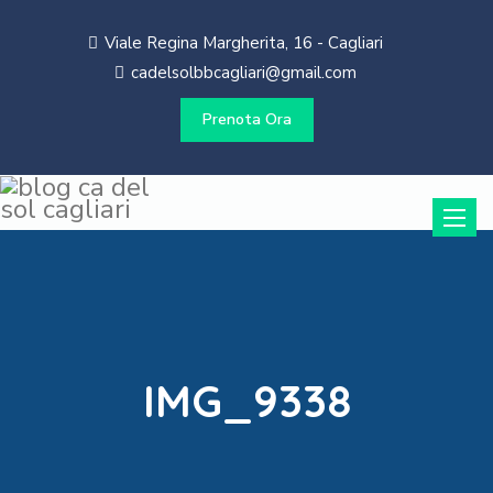
Viale Regina Margherita, 16 - Cagliari
cadelsolbbcagliari@gmail.com
Prenota Ora
Toggle
naviga
IMG_9338