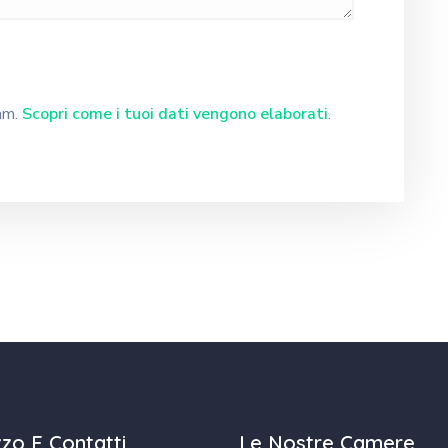
pam.
Scopri come i tuoi dati vengono elaborati
.
izzo E Contatti
Le Nostre Camere