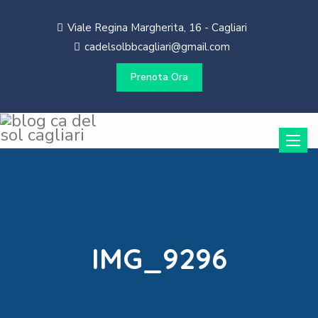
Viale Regina Margherita, 16 - Cagliari
cadelsolbbcagliari@gmail.com
Prenota Ora
Toggle
naviga
IMG_9296