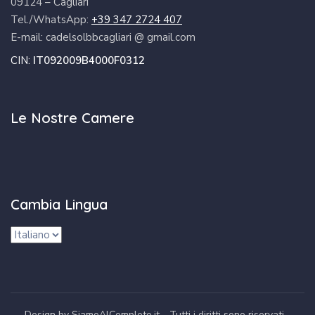
09124 – Cagliari
Tel./WhatsApp:
+39 347 2724 407
E-mail: cadelsolbbcagliari @ gmail.com
CIN:
IT092009B4000F0312
Le Nostre Camere
Cambia Lingua
Cambia
lingua
Design by SiamoAlCompleto.it - Tutti i diritti sono riservati -