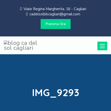
Viale Regina Margherita, 16 - Cagliari
cadelsolbbcagliari@gmail.com
Prenota Ora
Toggle
naviga
IMG_9293