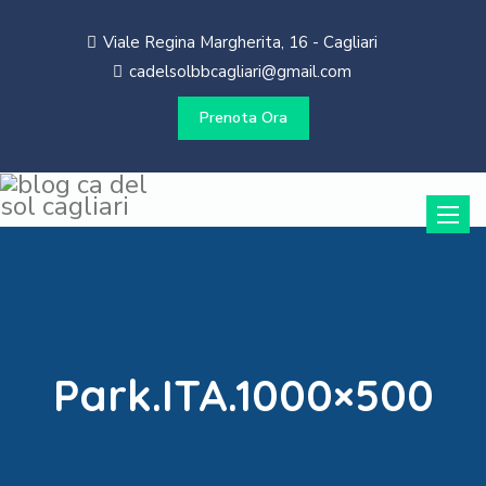
Viale Regina Margherita, 16 - Cagliari
cadelsolbbcagliari@gmail.com
Prenota Ora
Toggle
naviga
Park.ITA.1000×500