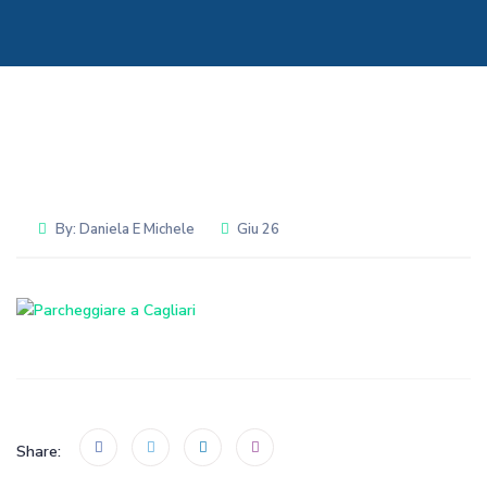
By:
Daniela E Michele
Giu 26
Share: