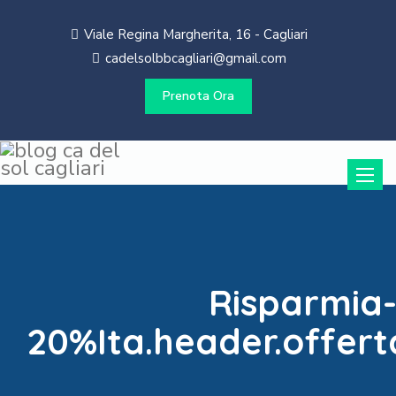
Viale Regina Margherita, 16 - Cagliari
cadelsolbbcagliari@gmail.com
Prenota Ora
Toggle
naviga
Risparmia
20%Ita.header.offert