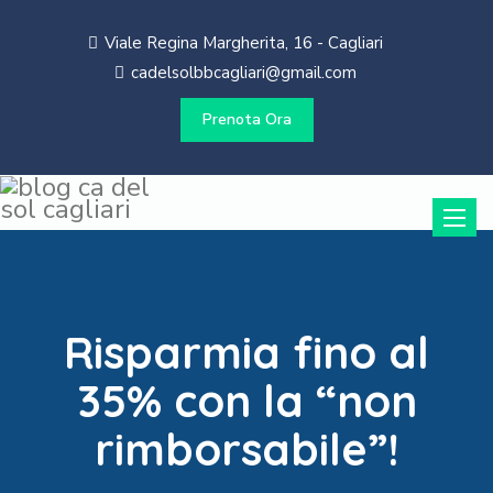
Viale Regina Margherita, 16 - Cagliari
cadelsolbbcagliari@gmail.com
Prenota Ora
Toggle
naviga
Risparmia fino al
35% con la “non
rimborsabile”!