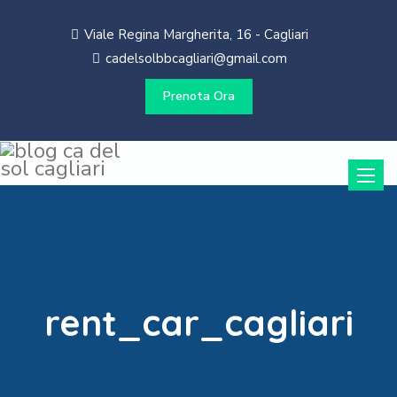
Viale Regina Margherita, 16 - Cagliari
cadelsolbbcagliari@gmail.com
Prenota Ora
Toggle
naviga
rent_car_cagliari