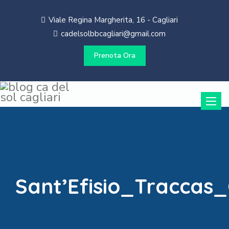
Viale Regina Margherita, 16 - Cagliari
cadelsolbbcagliari@gmail.com
Prenota Ora
Toggle
naviga
Sant’Efisio_Traccas