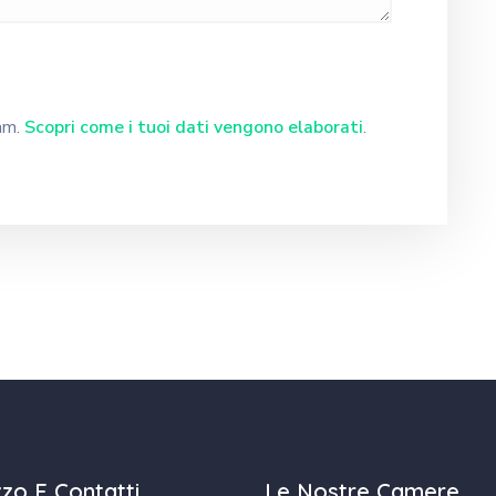
pam.
Scopri come i tuoi dati vengono elaborati
.
izzo E Contatti
Le Nostre Camere