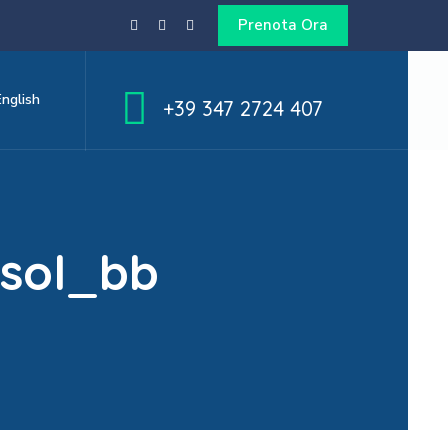
Prenota Ora
English
+39 347 2724 407
lsol_bb