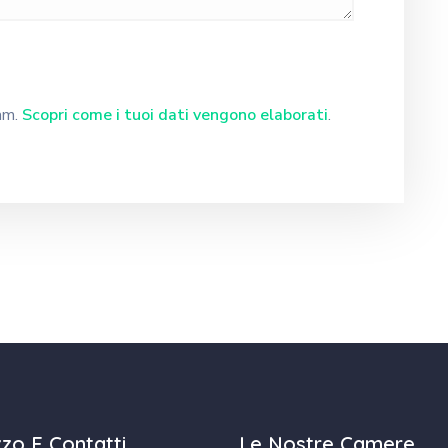
pam.
Scopri come i tuoi dati vengono elaborati
.
izzo E Contatti
Le Nostre Camere