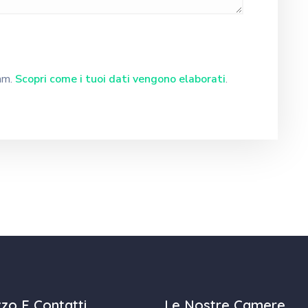
pam.
Scopri come i tuoi dati vengono elaborati
.
izzo E Contatti
Le Nostre Camere