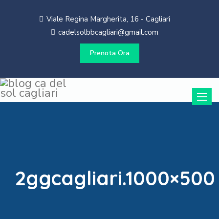
Viale Regina Margherita, 16 - Cagliari
cadelsolbbcagliari@gmail.com
Prenota Ora
Toggle
naviga
2ggcagliari.1000×500