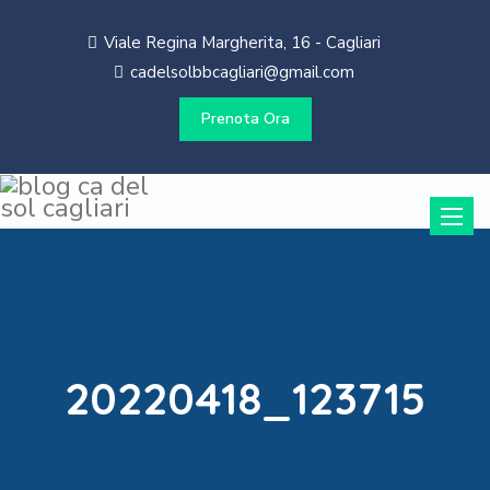
Viale Regina Margherita, 16 - Cagliari
cadelsolbbcagliari@gmail.com
Prenota Ora
Toggle
naviga
20220418_123715