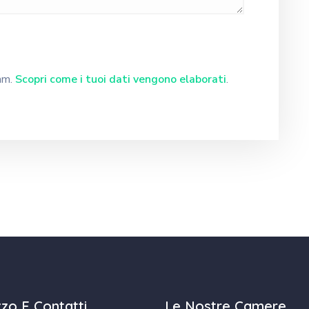
pam.
Scopri come i tuoi dati vengono elaborati
.
izzo E Contatti
Le Nostre Camere