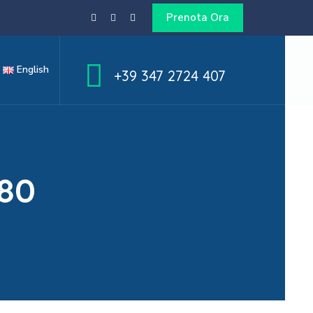
Prenota Ora
English
+39 347 2724 407
80