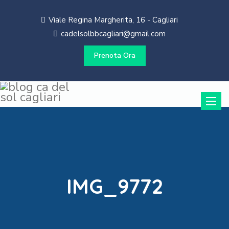
Viale Regina Margherita, 16 - Cagliari
cadelsolbbcagliari@gmail.com
Prenota Ora
Toggle
naviga
IMG_9772