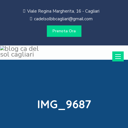
Viale Regina Margherita, 16 - Cagliari
cadelsolbbcagliari@gmail.com
Prenota Ora
Toggle
naviga
IMG_9687