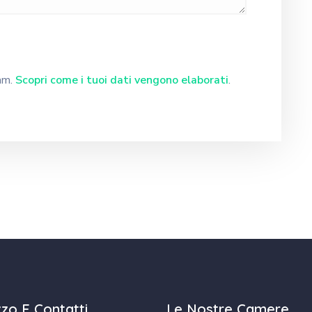
pam.
Scopri come i tuoi dati vengono elaborati
.
izzo E Contatti
Le Nostre Camere