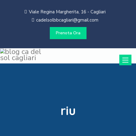
Viale Regina Margherita, 16 - Cagliari
cadelsolbbcagliari@gmail.com
Prenota Ora
Toggle
naviga
riu