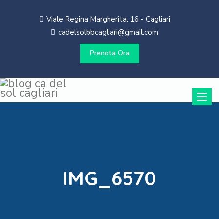
Viale Regina Margherita, 16 - Cagliari
cadelsolbbcagliari@gmail.com
Prenota Ora
Toggle
naviga
IMG_6570