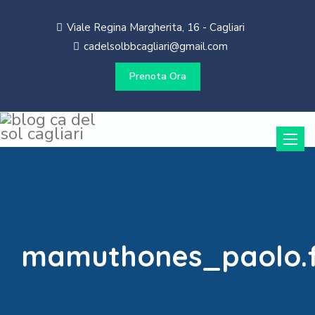
Viale Regina Margherita, 16 - Cagliari
cadelsolbbcagliari@gmail.com
Prenota Ora
Toggle
naviga
mamuthones_paolo.f