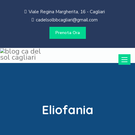
Viale Regina Margherita, 16 - Cagliari
cadelsolbbcagliari@gmail.com
Prenota Ora
Toggle
naviga
Eliofania