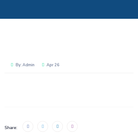
By:
Admin
Apr 26
Share: