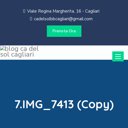
Viale Regina Margherita, 16 - Cagliari
cadelsolbbcagliari@gmail.com
Prenota Ora
Toggle
naviga
7.IMG_7413 (Copy)