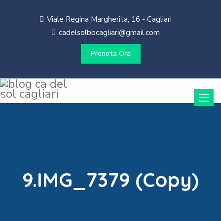
Viale Regina Margherita, 16 - Cagliari
cadelsolbbcagliari@gmail.com
Prenota Ora
Toggle
naviga
9.IMG_7379 (Copy)