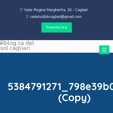
Viale Regina Margherita, 16 - Cagliari
cadelsolbbcagliari@gmail.com
Prenota Ora
Toggle
naviga
5384791271_798e39b
(Copy)