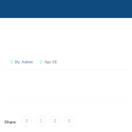
By:
Admin
Apr 26
Share: