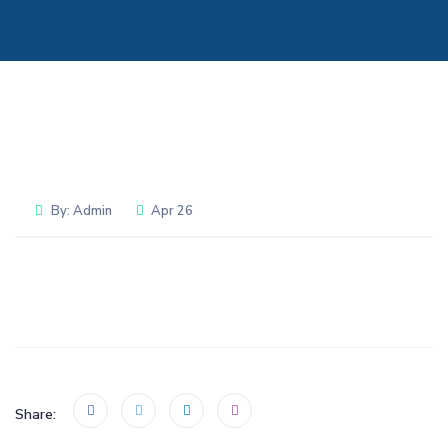
By:
Admin
Apr 26
Share: