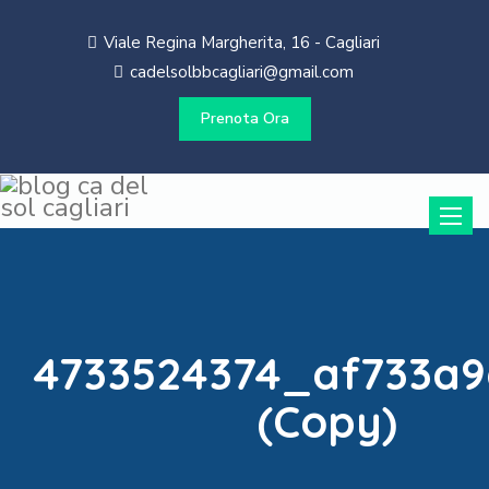
Viale Regina Margherita, 16 - Cagliari
cadelsolbbcagliari@gmail.com
Prenota Ora
Toggle
naviga
4733524374_af733a
(Copy)