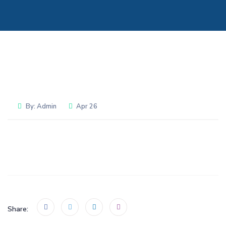
By:
Admin
Apr 26
Share: