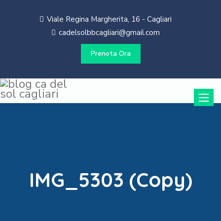
Viale Regina Margherita, 16 - Cagliari
cadelsolbbcagliari@gmail.com
Prenota Ora
Toggle
naviga
IMG_5303 (Copy)