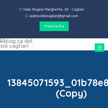
Viale Regina Margherita, 16 - Cagliari
cadelsolbbcagliari@gmail.com
Prenota Ora
Toggle
naviga
13845071593_01b78e
(Copy)