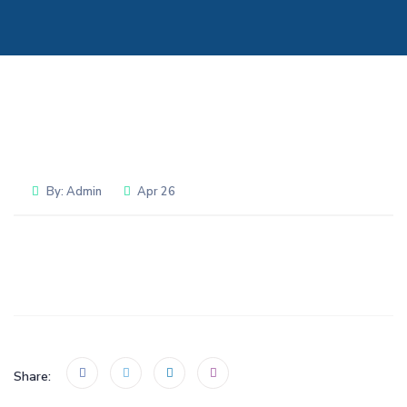
By:
Admin
Apr 26
Share: