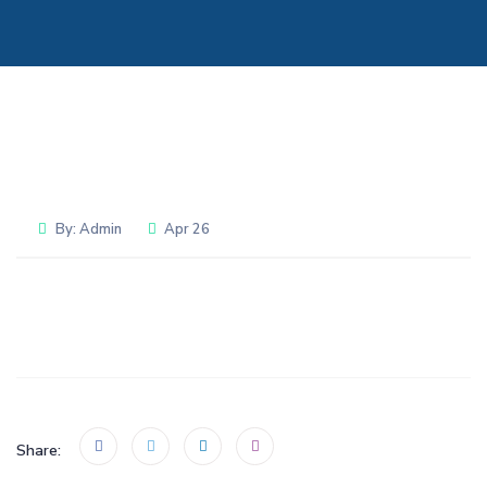
By:
Admin
Apr 26
Share: