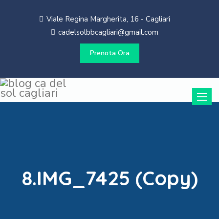
Viale Regina Margherita, 16 - Cagliari
cadelsolbbcagliari@gmail.com
Prenota Ora
Toggle
naviga
8.IMG_7425 (Copy)