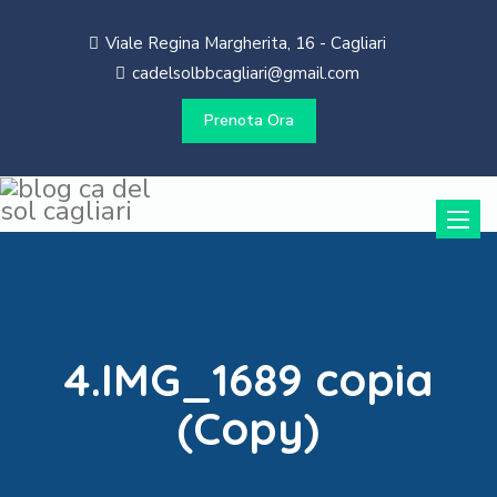
Viale Regina Margherita, 16 - Cagliari
cadelsolbbcagliari@gmail.com
Prenota Ora
Toggle
naviga
4.IMG_1689 copia
(Copy)