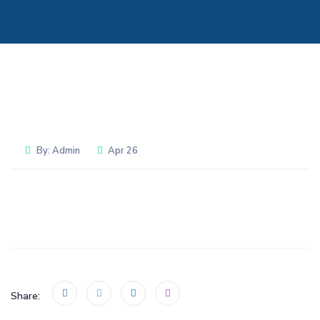
By:
Admin
Apr 26
Share: