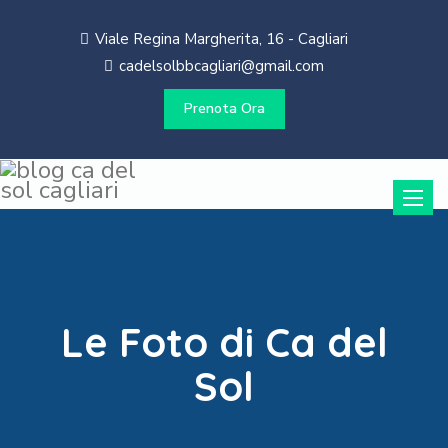
Viale Regina Margherita, 16 - Cagliari
cadelsolbbcagliari@gmail.com
Prenota Ora
Toggle
naviga
Le Foto di Ca del
Sol