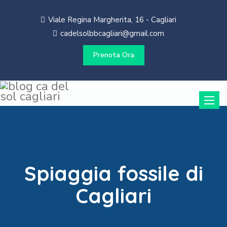
Viale Regina Margherita, 16 - Cagliari
cadelsolbbcagliari@gmail.com
Prenota Ora
Toggle
naviga
Spiaggia fossile di
Cagliari