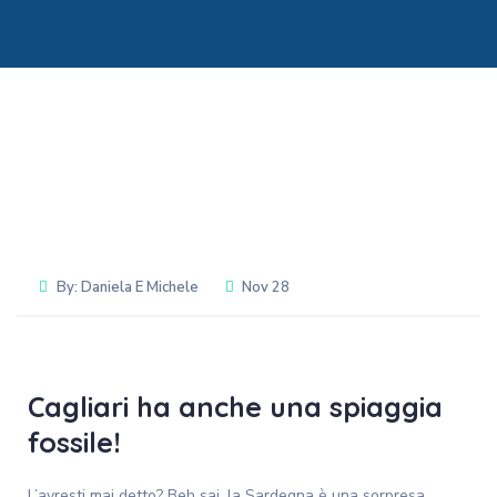
By:
Daniela E Michele
Nov 28
Cagliari ha anche una spiaggia
fossile!
L’avresti mai detto? Beh sai, la Sardegna è una sorpresa