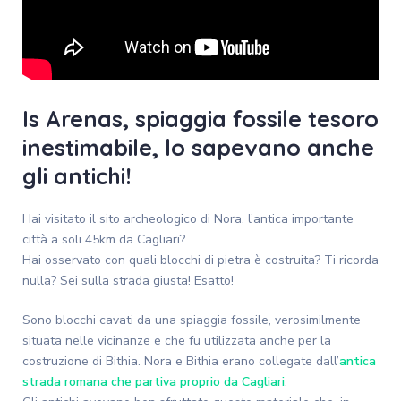
Is Arenas, spiaggia fossile tesoro
inestimabile, lo sapevano anche
gli antichi!
Hai visitato il sito archeologico di Nora, l’antica importante
città a soli 45km da Cagliari?
Hai osservato con quali blocchi di pietra è costruita? Ti ricorda
nulla? Sei sulla strada giusta! Esatto!
Sono blocchi cavati da una spiaggia fossile, verosimilmente
situata nelle vicinanze e che fu utilizzata anche per la
costruzione di Bithia. Nora e Bithia erano collegate dall’
antica
strada romana che partiva proprio da Cagliari
.