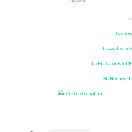
Daniela
i
Carnev
I cavallini s
La Festa di Sant’E
Su Nenneri, 