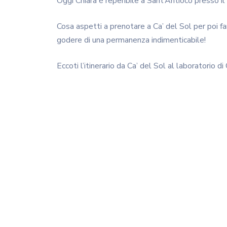
Oggi Chiara è reperibile a Sant’Antioco presso il s
Cosa aspetti a prenotare a Ca’ del Sol per poi fa
godere di una permanenza indimenticabile!
Eccoti l’itinerario da Ca’ del Sol al laboratorio di