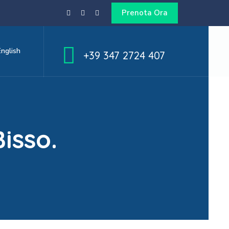
Prenota Ora
English
+39 347 2724 407
isso.