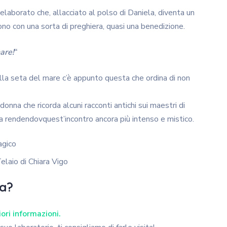
elaborato che, allacciato al polso di Daniela, diventa un
no con una sorta di preghiera, quasi una benedizione.
are!
“
della seta del mare c’è appunto questa che ordina di non
onna che ricorda alcuni racconti antichi sui maestri di
na rendendovquest’incontro ancora più intenso e mistico.
elaio di Chiara Vigo
ra?
ori informazioni.