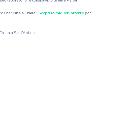
uo laboratorio, ti consigliamo di farle visita!
re una visita a Chiara?
Scopri le migliori offerte
per
 Chiara a Sant’Antioco: